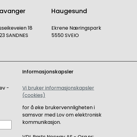
tavanger
Haugesund
sseikeveien 18
Ekrene Næringspark
23 SANDNES
5550 SVEIO
Informasjonskapsler
ev -
Vi bruker informasjonskapsler
(cookies)
for å øke brukervennligheten i
samsvar med Lov om elektronisk
kommunikasjon.
VDL Parts Norway AS - Org.nr: