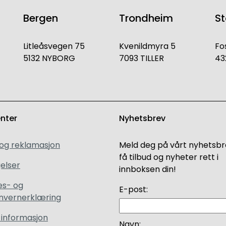
Bergen
Trondheim
S
Litleåsvegen 75
Kvenildmyra 5
Fo
5132 NYBORG
7093 TILLER
43
enter
Nyhetsbrev
 og reklamasjon
Meld deg på vårt nyhetsbr
få tilbud og nyheter rett i
elser
innboksen din!
es- og
E-post:
nvernerklæring
 informasjon
Navn: