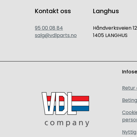
Kontakt oss
Langhus
95 00 08 84
Håndverksveien 12
salg@vdlparts.no
1405 LANGHUS
Infos
Retur
Beting
Cooki
perso
Nyttig