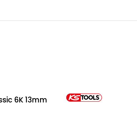
0
Infosenter
Favoritter
Logg inn
assic 6K 13mm