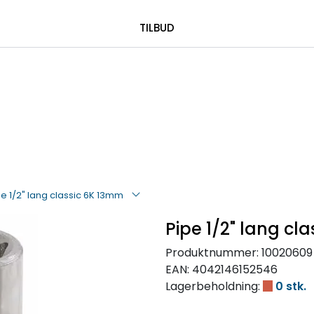
|
 00 08 84
TILBUD
pe 1/2" lang classic 6K 13mm
Pipe 1/2" lang cl
Produktnummer:
10020609
EAN:
4042146152546
Lagerbeholdning:
0 stk.