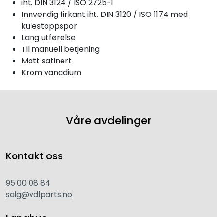
iht. DIN 3124 / ISO 2725-1
Innvendig firkant iht. DIN 3120 / ISO 1174 med
kulestoppspor
Lang utførelse
Til manuell betjening
Matt satinert
Krom vanadium
Våre avdelinger
Kontakt oss
95 00 08 84
salg@vdlparts.no