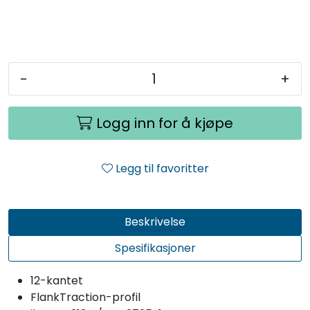
-
+
Logg inn for å kjøpe
Legg til favoritter
Beskrivelse
Spesifikasjoner
12-kantet
FlankTraction-profil