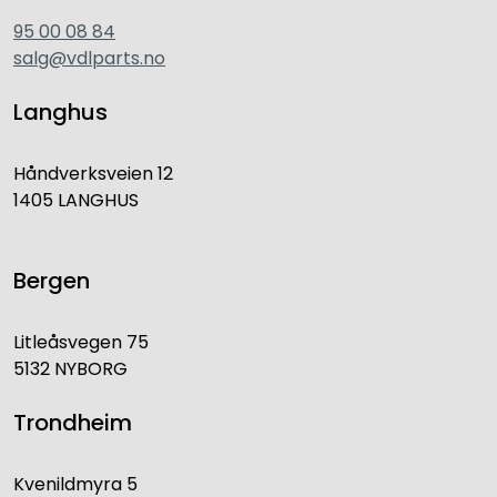
95 00 08 84
salg@vdlparts.no
Langhus
Håndverksveien 12
1405 LANGHUS
Bergen
Litleåsvegen 75
5132 NYBORG
Trondheim
Kvenildmyra 5