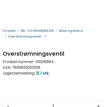
Skip to main content
BIL- OG HENGERDELER
Forsiden
BIL- OG HENGERDELER
Aksel og brems
ELEKTRISK
Overstrømningsventil
VERKTØY OG REKVISITA
Overstrømningsventil
PÅBYGG OG CHASSIS
Produktnummer:
10006884
EAN:
7895851050518
SIKKERHET
Lagerbeholdning:
1 stk.
KONTAKT OSS
TILBUD
-
+