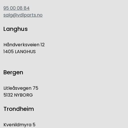
95 00 08 84
salg@vdlparts.no
Langhus
Håndverksveien 12
1405 LANGHUS
Bergen
Litleåsvegen 75
5132 NYBORG
Trondheim
Kvenildmyra 5