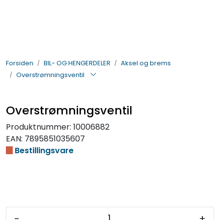
Skip to main content
BIL- OG HENGERDELER
Forsiden
BIL- OG HENGERDELER
Aksel og brems
ELEKTRISK
Overstrømningsventil
VERKTØY OG REKVISITA
Overstrømningsventil
PÅBYGG OG CHASSIS
Produktnummer:
10006882
EAN:
7895851035607
SIKKERHET
Bestillingsvare
KONTAKT OSS
TILBUD
-
+