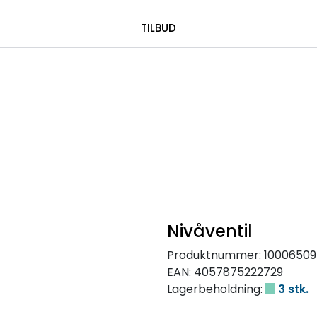
|
 00 08 84
TILBUD
Nivåventil
Produktnummer:
10006509
EAN:
4057875222729
Lagerbeholdning:
3 stk.