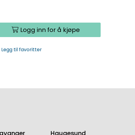
Logg inn for å kjøpe
Legg til favoritter
tavanger
Haugesund