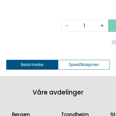
-
+
Beskrivelse
Spesifikasjoner
Våre avdelinger
Bergen
Trondheim
S