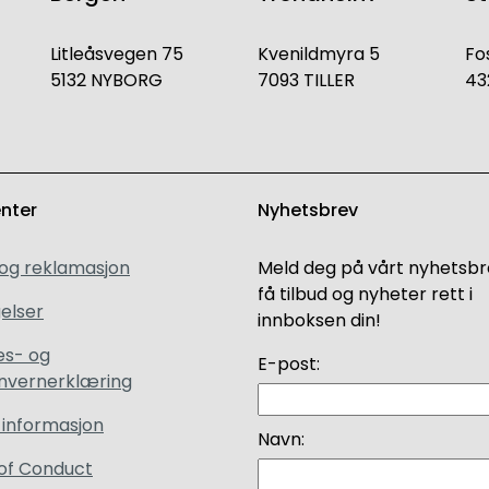
Litleåsvegen 75
Kvenildmyra 5
Fo
5132 NYBORG
7093 TILLER
43
enter
Nyhetsbrev
 og reklamasjon
Meld deg på vårt nyhetsbr
få tilbud og nyheter rett i
elser
innboksen din!
es- og
E-post:
nvernerklæring
 informasjon
Navn:
of Conduct