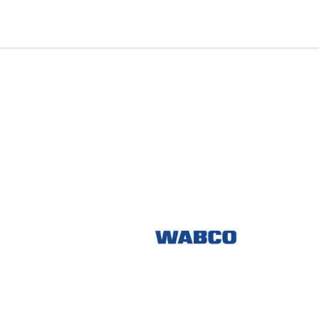
0
Infosenter
Favoritter
Logg inn