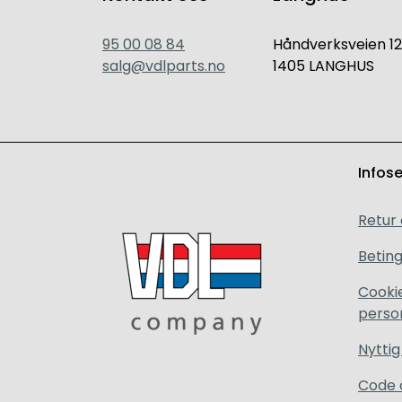
95 00 08 84
Håndverksveien 12
salg@vdlparts.no
1405 LANGHUS
Infos
Retur
Beting
Cooki
perso
Nyttig
Code 