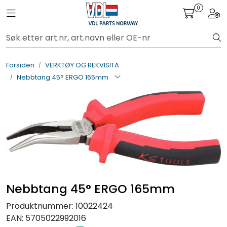
Skip to main content
0
Toggle navigation
Togg
BIL- OG HENGERDELER
Forsiden
VERKTØY OG REKVISITA
ELEKTRISK
Nebbtang 45° ERGO 165mm
VERKTØY OG REKVISITA
PÅBYGG OG CHASSIS
SIKKERHET
KONTAKT OSS
Nebbtang 45° ERGO 165mm
Produktnummer:
10022424
TILBUD
EAN:
5705022992016