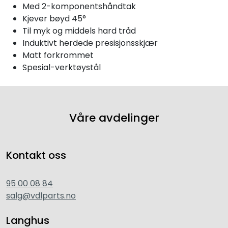
Med 2-komponentshåndtak
Kjever bøyd 45°
Til myk og middels hard tråd
Induktivt herdede presisjonsskjær
Matt forkrommet
Spesial-verktøystål
Våre avdelinger
Kontakt oss
95 00 08 84
salg@vdlparts.no
Langhus