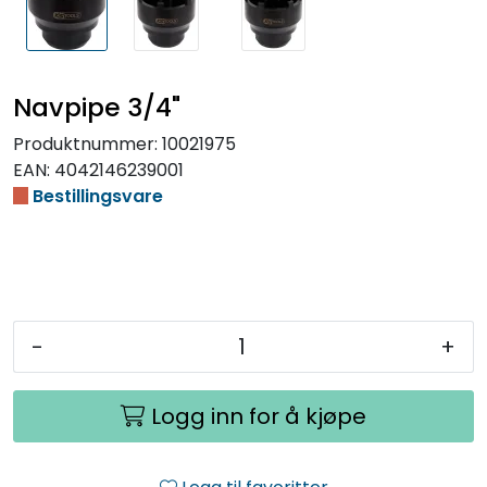
Navpipe 3/4"
Produktnummer:
10021975
EAN:
4042146239001
Bestillingsvare
-
+
Logg inn for å kjøpe