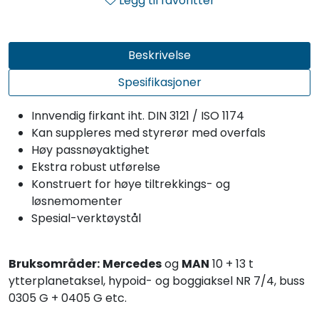
Legg til favoritter
Beskrivelse
Spesifikasjoner
Innvendig firkant iht. DIN 3121 / ISO 1174
Kan suppleres med styrerør med overfals
Høy passnøyaktighet
Ekstra robust utførelse
Konstruert for høye tiltrekkings- og
løsnemomenter
Spesial-verktøystål
Bruksområder:
Mercedes
og
MAN
10 + 13 t
ytterplanetaksel, hypoid- og boggiaksel NR 7/4, buss
0305 G + 0405 G etc.