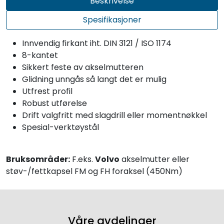
Beskrivelse
Spesifikasjoner
Innvendig firkant iht. DIN 3121 / ISO 1174
8-kantet
Sikkert feste av akselmutteren
Glidning unngås så langt det er mulig
Utfrest profil
Robust utførelse
Drift valgfritt med slagdrill eller momentnøkkel
Spesial-verktøystål
Bruksområder:
F.eks.
Volvo
akselmutter eller
støv-/fettkapsel FM og FH foraksel (450Nm)
Våre avdelinger