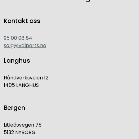
Kontakt oss
95 00 08 84
salg@vdlparts.no
Langhus
Håndverksveien 12
1405 LANGHUS
Bergen
Litleåsvegen 75
5132 NYBORG