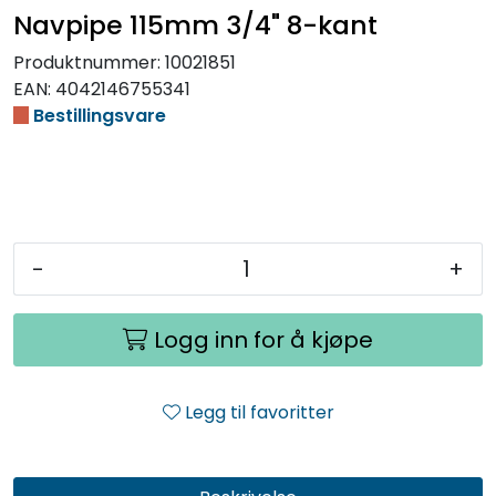
Navpipe 115mm 3/4" 8-kant
Produktnummer:
10021851
EAN:
4042146755341
Bestillingsvare
-
+
Logg inn for å kjøpe
Legg til favoritter