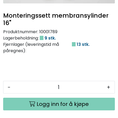
Monteringssett membransylinder
16"
Produktnummer:
10001789
Lagerbeholdning:
9 stk.
Fjernlager (leveringstid må
13 stk.
påregnes):
-
+
Logg inn for å kjøpe