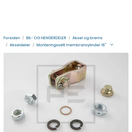
Skip to main content
BIL- OG HENGERDELER
Forsiden
BIL- OG HENGERDELER
Aksel og brems
ELEKTRISK
Akseldeler
Monteringssett membransylinder 16"
VERKTØY OG REKVISITA
PÅBYGG OG CHASSIS
SIKKERHET
KONTAKT OSS
TILBUD