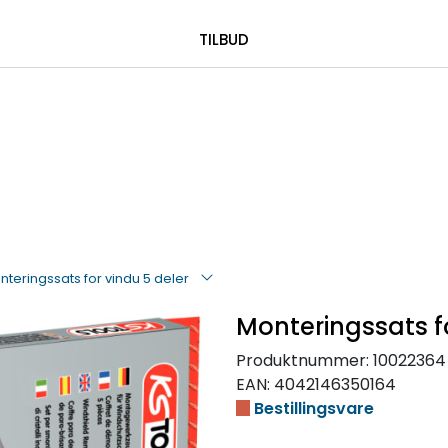
|
 00 08 84
TILBUD
nteringssats for vindu 5 deler
Monteringssats fo
Produktnummer:
10022364
EAN:
4042146350164
Bestillingsvare