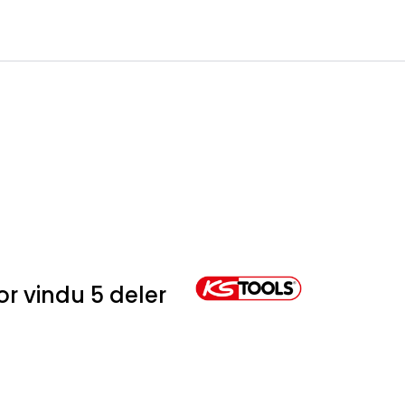
0
Infosenter
Favoritter
Logg inn
r vindu 5 deler