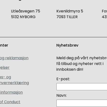
Litleåsvegen 75
Kvenildmyra 5
Fo
5132 NYBORG
7093 TILLER
43
enter
Nyhetsbrev
 og reklamasjon
Meld deg på vårt nyhetsbr
få tilbud og nyheter rett i
elser
innboksen din!
es- og
E-post:
nvernerklæring
 informasjon
Navn:
of Conduct