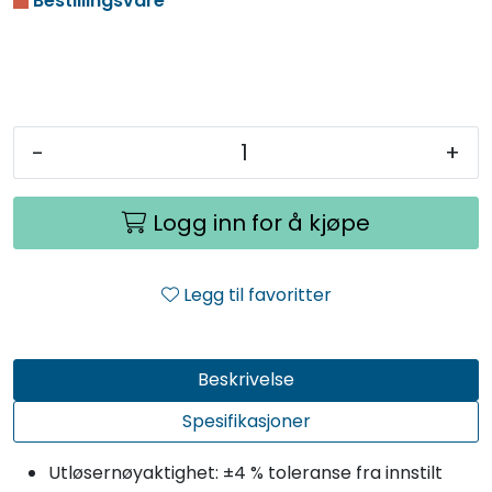
Bestillingsvare
-
+
Logg inn for å kjøpe
Legg til favoritter
Beskrivelse
Spesifikasjoner
Utløsernøyaktighet:
±4 %
toleranse fra innstilt