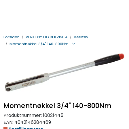
Skip to main content
BIL- OG HENGERDELER
Forsiden
VERKTØY OG REKVISITA
Verktøy
ELEKTRISK
Momentnøkkel 3/4" 140-800Nm
VERKTØY OG REKVISITA
PÅBYGG OG CHASSIS
SIKKERHET
KONTAKT OSS
Momentnøkkel 3/4" 140-800Nm
Produktnummer:
10021445
TILBUD
EAN:
4042146284469