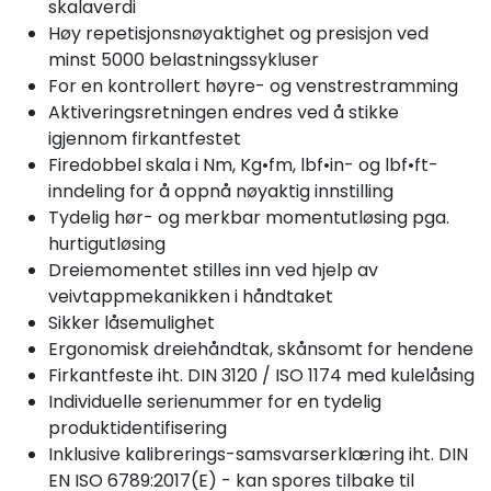
skalaverdi
Høy repetisjonsnøyaktighet og presisjon ved
minst 5000 belastningssykluser
For en kontrollert høyre- og venstrestramming
Aktiveringsretningen endres ved å stikke
igjennom firkantfestet
Firedobbel skala i Nm, Kg•fm, lbf•in- og lbf•ft-
inndeling for å oppnå nøyaktig innstilling
Tydelig hør- og merkbar momentutløsing pga.
hurtigutløsing
Dreiemomentet stilles inn ved hjelp av
veivtappmekanikken i håndtaket
Sikker låsemulighet
Ergonomisk dreiehåndtak, skånsomt for hendene
Firkantfeste iht. DIN 3120 / ISO 1174 med kulelåsing
Individuelle serienummer for en tydelig
produktidentifisering
Inklusive kalibrerings-samsvarserklæring iht. DIN
EN ISO 6789:2017(E) - kan spores tilbake til