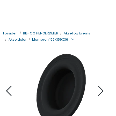
Skip to main content
BIL- OG HENGERDELER
Forsiden
BIL- OG HENGERDELER
Aksel og brems
ELEKTRISK
Akseldeler
Membran 159X159X36
VERKTØY OG REKVISITA
PÅBYGG OG CHASSIS
SIKKERHET
KONTAKT OSS
TILBUD