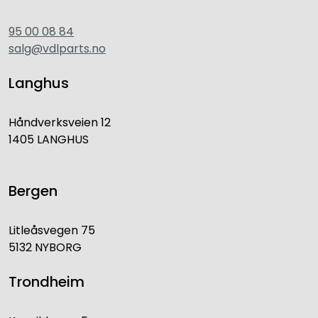
95 00 08 84
salg@vdlparts.no
Langhus
Håndverksveien 12
1405 LANGHUS
Bergen
Litleåsvegen 75
5132 NYBORG
Trondheim