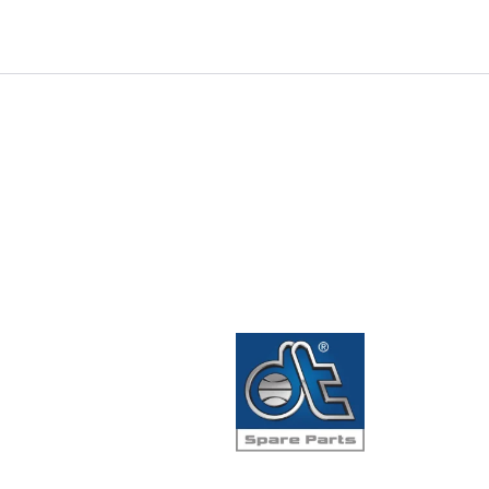
0
Infosenter
Favoritter
Logg inn