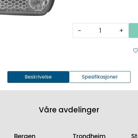
-
+
Beskrivelse
Spesifikasjoner
Våre avdelinger
Bergen
Trondheim
S