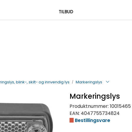
|
 00 08 84
TILBUD
ingslys, blink-, skilt- og innvendig lys
Markeringslys
Markeringslys
Produktnummer:
10015465
EAN:
4047755734824
Bestillingsvare