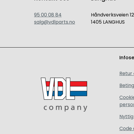
95 00 08 84
Håndverksveien 12
salg@vdlparts.no
1405 LANGHUS
Infos
Retur
Beting
Cooki
perso
Nyttig
Code 