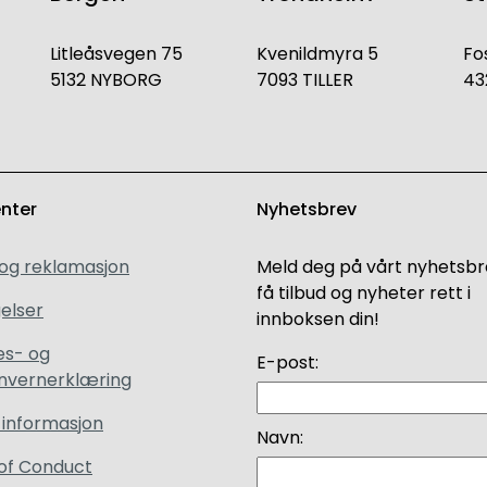
Litleåsvegen 75
Kvenildmyra 5
Fo
5132 NYBORG
7093 TILLER
43
enter
Nyhetsbrev
 og reklamasjon
Meld deg på vårt nyhetsbr
få tilbud og nyheter rett i
elser
innboksen din!
es- og
E-post:
nvernerklæring
 informasjon
Navn:
of Conduct