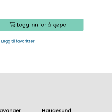
Logg inn for å kjøpe
Legg til favoritter
tavanger
Haugesund