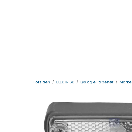
Skip to main content
|
|
Billigkroken
TTI Servicepunkt
95
salg@vdlparts.no
Forsiden
ELEKTRISK
Lys og el-tilbehør
Marker