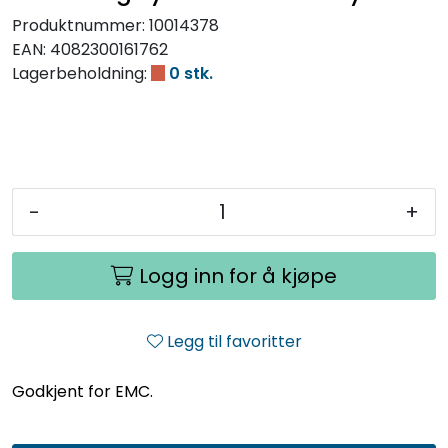
Produktnummer:
10014378
EAN:
4082300161762
Lagerbeholdning:
0 stk.
-
+
Logg inn for å kjøpe
Legg til favoritter
Godkjent for EMC.