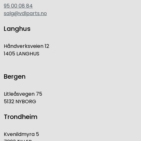
95 00 08 84
salg@vdlparts.no
Langhus
Håndverksveien 12
1405 LANGHUS
Bergen
Litleåsvegen 75
5132 NYBORG
Trondheim
Kvenildmyra 5