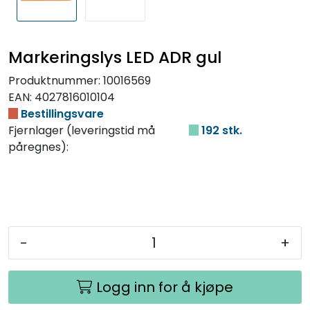
Markeringslys LED ADR gul
Produktnummer:
10016569
EAN:
4027816010104
Bestillingsvare
Fjernlager (leveringstid må
192 stk.
påregnes):
-
+
Logg inn for å kjøpe