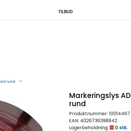
|
 00 08 84
TILBUD
rød rund
Markeringslys AD
rund
Produktnummer:
10014467
EAN:
4026736398842
Lagerbeholdning:
0 stk.