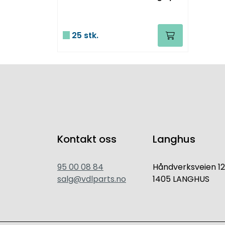
25 stk.
Kontakt oss
Langhus
95 00 08 84
Håndverksveien 12
salg@vdlparts.no
1405 LANGHUS