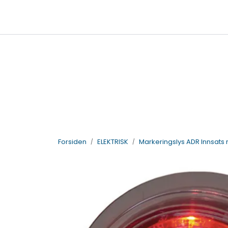
Skip to main content
|
|
Billigkroken
TTI Servicepunkt
95
salg@vdlparts.no
Forsiden
ELEKTRISK
Markeringslys ADR Innsats 