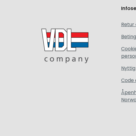
Infos
Retur
Beting
Cooki
perso
Nyttig
Code 
Åpenh
Norw