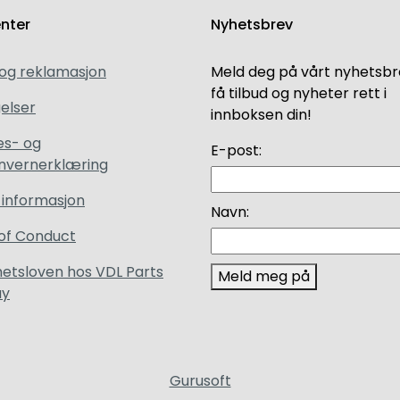
enter
Nyhetsbrev
 og reklamasjon
Meld deg på vårt nyhetsbr
få tilbud og nyheter rett i
elser
innboksen din!
es- og
E-post:
nvernerklæring
 informasjon
Navn:
of Conduct
etsloven hos VDL Parts
Meld meg på
ay
Gurusoft