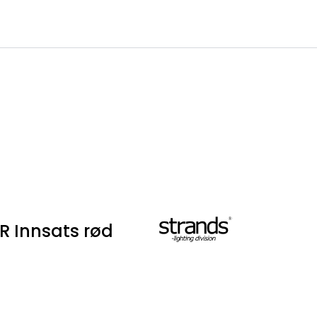
0
Infosenter
Favoritter
Logg inn
R Innsats rød