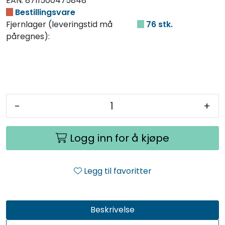
EAN:
8711500475848
Bestillingsvare
Fjernlager (leveringstid må
76 stk.
påregnes):
-
+
Logg inn for å kjøpe
Legg til favoritter
Beskrivelse