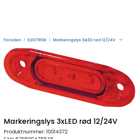
Skip to main content
BIL- OG HENGERDELER
Forsiden
ELEKTRISK
Markeringslys 3xLED rød 12/24V
ELEKTRISK
VERKTØY OG REKVISITA
PÅBYGG OG CHASSIS
SIKKERHET
KONTAKT OSS
Markeringslys 3xLED rød 12/24V
TILBUD
Produktnummer:
10014372