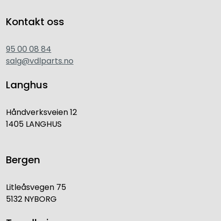
Kontakt oss
95 00 08 84
salg@vdlparts.no
Langhus
Håndverksveien 12
1405 LANGHUS
Bergen
Litleåsvegen 75
5132 NYBORG