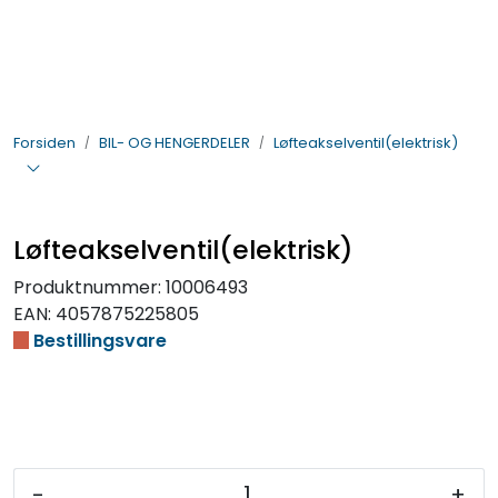
Skip to main content
BIL- OG HENGERDELER
Forsiden
BIL- OG HENGERDELER
Løfteakselventil(elektrisk)
ELEKTRISK
VERKTØY OG REKVISITA
Løfteakselventil(elektrisk)
PÅBYGG OG CHASSIS
Produktnummer:
10006493
EAN:
4057875225805
SIKKERHET
Bestillingsvare
KONTAKT OSS
TILBUD
-
+