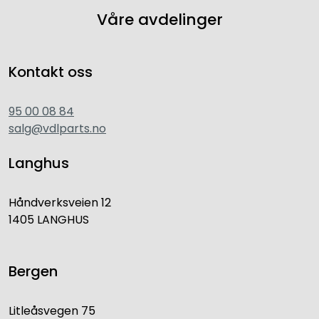
Våre avdelinger
Kontakt oss
95 00 08 84
salg@vdlparts.no
Langhus
Håndverksveien 12
1405 LANGHUS
Bergen
Litleåsvegen 75