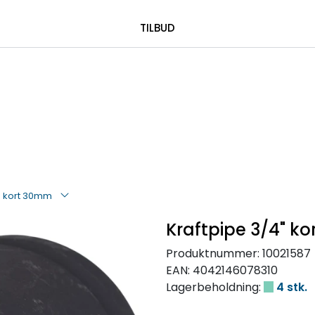
|
 00 08 84
TILBUD
" kort 30mm
Kraftpipe 3/4" k
Produktnummer:
10021587
EAN:
4042146078310
Lagerbeholdning:
4 stk.