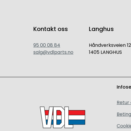
Kontakt oss
Langhus
95 00 08 84
Håndverksveien 12
salg@vdlparts.no
1405 LANGHUS
Infos
Retur
Beting
Cooki