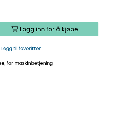
Logg inn for å kjøpe
Legg til favoritter
se, for maskinbetjening.