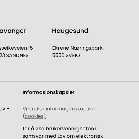
tavanger
Haugesund
sseikeveien 18
Ekrene Næringspark
23 SANDNES
5550 SVEIO
Informasjonskapsler
ev -
Vi bruker informasjonskapsler
(cookies)
for å øke brukervennligheten i
samsvar med Lov om elektronisk