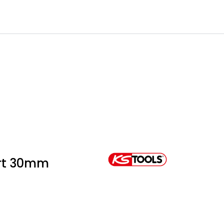
0
Infosenter
Favoritter
Logg inn
ort 30mm