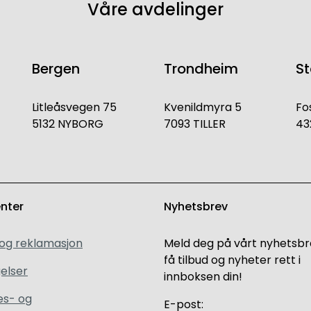
Våre avdelinger
Bergen
Trondheim
S
Litleåsvegen 75
Kvenildmyra 5
Fo
5132 NYBORG
7093 TILLER
43
enter
Nyhetsbrev
 og reklamasjon
Meld deg på vårt nyhetsbr
få tilbud og nyheter rett i
elser
innboksen din!
es- og
E-post: