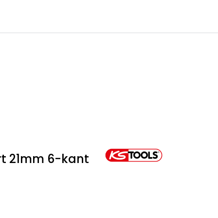
0
Infosenter
Favoritter
Logg inn
ort 21mm 6-kant