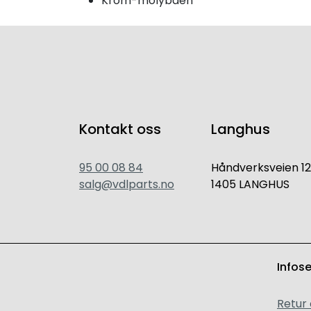
Krom-molybden
Kontakt oss
Langhus
95 00 08 84
Håndverksveien 12
salg@vdlparts.no
1405 LANGHUS
Infos
Retur