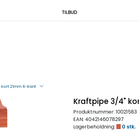
|
 00 08 84
TILBUD
" kort 21mm 6-kant
Kraftpipe 3/4" k
Produktnummer:
10021583
EAN:
4042146078297
Lagerbeholdning:
0 stk.