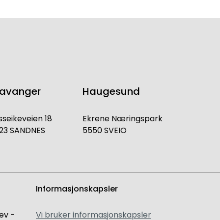
tavanger
Haugesund
sseikeveien 18
Ekrene Næringspark
23 SANDNES
5550 SVEIO
Informasjonskapsler
ev -
Vi bruker informasjonskapsler