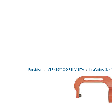
Skip to main content
|
|
Billigkroken
TTI Servicepunkt
95
salg@vdlparts.no
Forsiden
VERKTØY OG REKVISITA
Kraftpipe 3/4