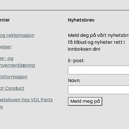
enter
Nyhetsbrev
 og reklamasjon
Meld deg på vårt nyhetsbr
få tilbud og nyheter rett i
elser
innboksen din!
es- og
E-post:
nvernerklæring
 informasjon
Navn:
of Conduct
etsloven hos VDL Parts
Meld meg på
ay