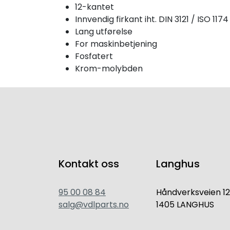
12-kantet
Innvendig firkant iht. DIN 3121 / ISO 1174
Lang utførelse
For maskinbetjening
Fosfatert
Krom-molybden
Kontakt oss
Langhus
95 00 08 84
Håndverksveien 12
salg@vdlparts.no
1405 LANGHUS