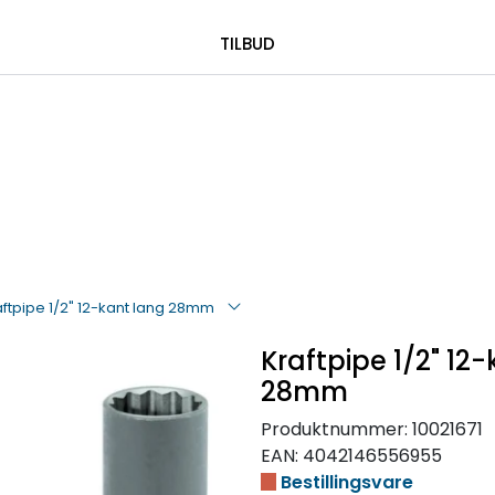
|
 00 08 84
TILBUD
aftpipe 1/2" 12-kant lang 28mm
Kraftpipe 1/2" 12
28mm
Produktnummer:
10021671
EAN:
4042146556955
Bestillingsvare