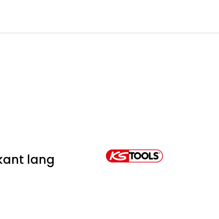
0
Infosenter
Favoritter
Logg inn
-kant lang