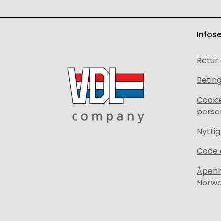
Infos
Retur
Beting
Cooki
perso
Nyttig
Code 
Åpenh
Norw