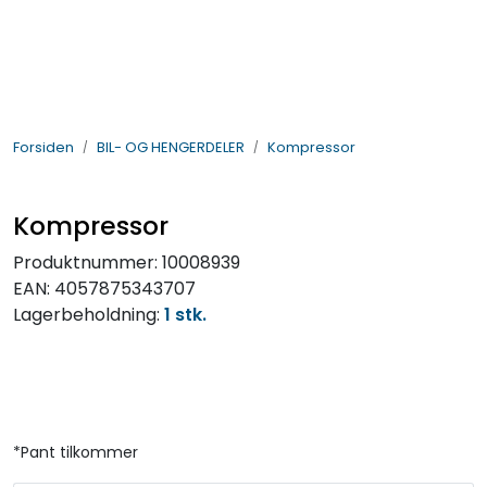
Skip to main content
BIL- OG HENGERDELER
Forsiden
BIL- OG HENGERDELER
Kompressor
ELEKTRISK
VERKTØY OG REKVISITA
Kompressor
Produktnummer:
10008939
PÅBYGG OG CHASSIS
EAN:
4057875343707
Lagerbeholdning:
1 stk.
SIKKERHET
KONTAKT OSS
TILBUD
*Pant tilkommer