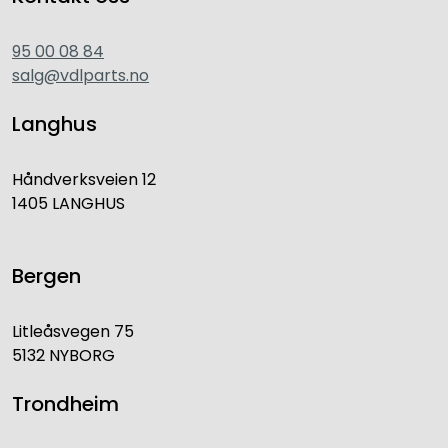
95 00 08 84
salg@vdlparts.no
Langhus
Håndverksveien 12
1405 LANGHUS
Bergen
Litleåsvegen 75
5132 NYBORG
Trondheim