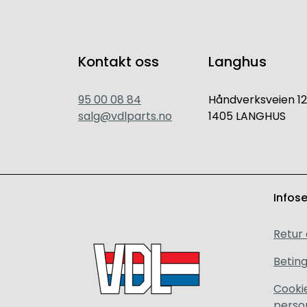
Kontakt oss
Langhus
95 00 08 84
Håndverksveien 12
salg@vdlparts.no
1405 LANGHUS
Infos
Retur
Beting
Cooki
perso