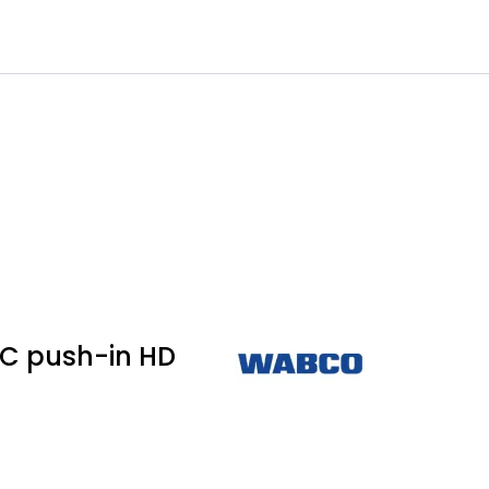
0
Infosenter
Favoritter
Logg inn
BC push-in HD