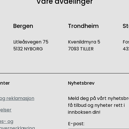
Våre avdelinger
Bergen
Trondheim
S
Litleåsvegen 75
Kvenildmyra 5
Fo
5132 NYBORG
7093 TILLER
43
enter
Nyhetsbrev
 og reklamasjon
Meld deg på vårt nyhetsbr
få tilbud og nyheter rett i
elser
innboksen din!
es- og
E-post:
nvernerklæring