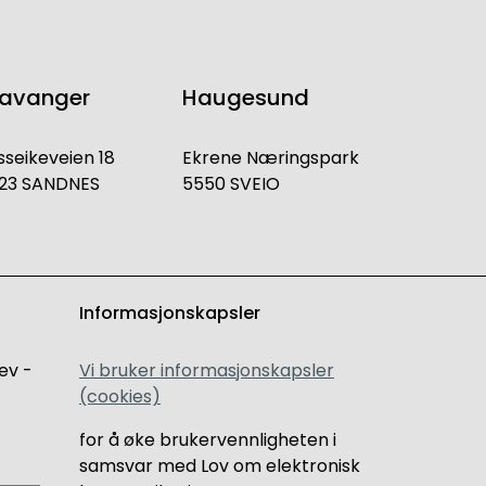
tavanger
Haugesund
sseikeveien 18
Ekrene Næringspark
23 SANDNES
5550 SVEIO
Informasjonskapsler
ev -
Vi bruker informasjonskapsler
(cookies)
for å øke brukervennligheten i
samsvar med Lov om elektronisk