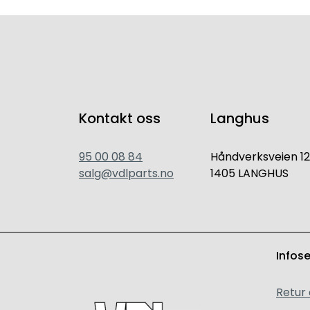
Kontakt oss
Langhus
95 00 08 84
Håndverksveien 12
salg@vdlparts.no
1405 LANGHUS
Infos
Retur