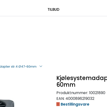
|
 00 08 84
TILBUD
dapter str.4 Ø47-60mm
Kjølesystemadapt
60mm
Produktnummer:
10021890
EAN:
4000896219032
Bestillingsvare