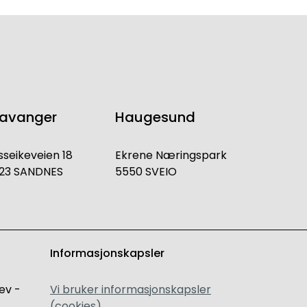
tavanger
Haugesund
sseikeveien 18
Ekrene Næringspark
23 SANDNES
5550 SVEIO
Informasjonskapsler
ev -
Vi bruker informasjonskapsler
(cookies)