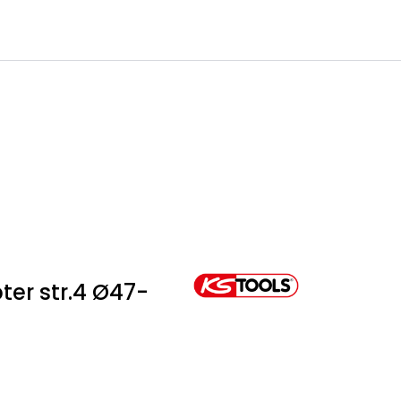
0
Infosenter
Favoritter
Logg inn
er str.4 Ø47-