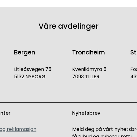
Våre avdelinger
Bergen
Trondheim
S
Litleåsvegen 75
Kvenildmyra 5
Fo
5132 NYBORG
7093 TILLER
43
enter
Nyhetsbrev
 og reklamasjon
Meld deg på vårt nyhetsbr
få tilbud og nyheter rett i