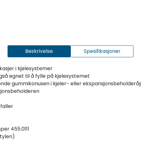
Beskrivelse
Spesifikasjoner
kasjer i kjølesystemer
så egnet til å fylle på kjølesystemet
ende gummikonusen i kjøler- eller ekspansjonsbeholderå
asjonsbeholderen
faller
per 455.0111
tylen)