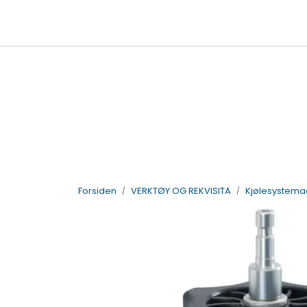
Skip to main content
|
|
Billigkroken
TTI Servicepunkt
95
salg@vdlparts.no
Forsiden
VERKTØY OG REKVISITA
Kjølesystema