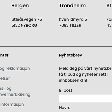
Bergen
Trondheim
S
Litleåsvegen 75
Kvenildmyra 5
Fo
5132 NYBORG
7093 TILLER
43
enter
Nyhetsbrev
 og reklamasjon
Meld deg på vårt nyhetsbr
få tilbud og nyheter rett i
elser
innboksen din!
es- og
E-post:
nvernerklæring
 informasjon
Navn: