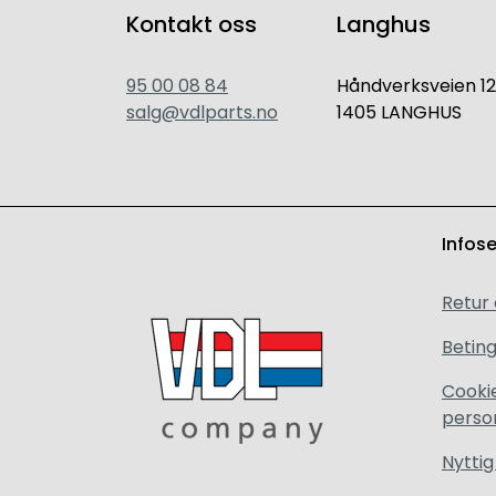
Kontakt oss
Langhus
95 00 08 84
Håndverksveien 12
salg@vdlparts.no
1405 LANGHUS
Infos
Retur
Beting
Cooki
perso
Nyttig