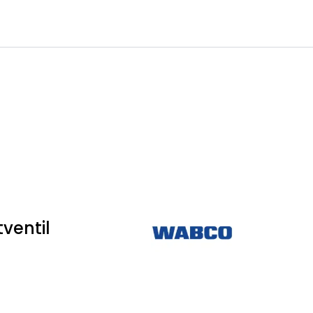
0
Infosenter
Favoritter
Logg inn
ventil