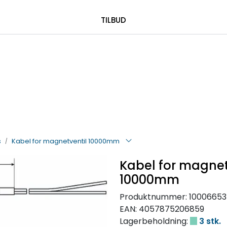
|
 00 08 84
TILBUD
s
Kabel for magnetventil 10000mm
Kabel for magnet
10000mm
Produktnummer:
10006653
EAN:
4057875206859
Lagerbeholdning:
3 stk.