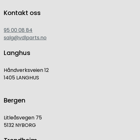
Kontakt oss
95 00 08 84
salg@vdlparts.no
Langhus
Håndverksveien 12
1405 LANGHUS
Bergen
Litleåsvegen 75
5132 NYBORG