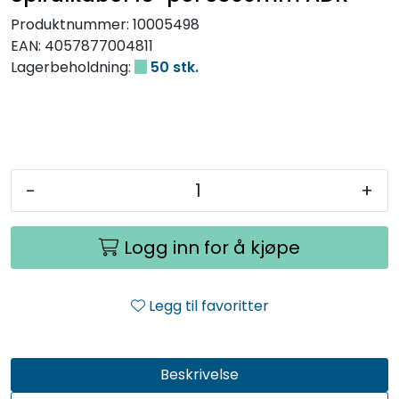
Produktnummer:
10005498
EAN:
4057877004811
Lagerbeholdning:
50 stk.
-
+
Logg inn for å kjøpe
Legg til favoritter
Beskrivelse