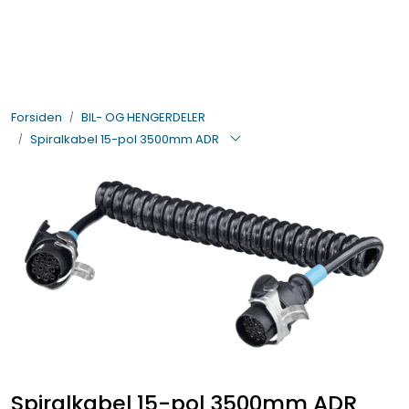
Skip to main content
BIL- OG HENGERDELER
Forsiden
BIL- OG HENGERDELER
ELEKTRISK
Spiralkabel 15-pol 3500mm ADR
VERKTØY OG REKVISITA
PÅBYGG OG CHASSIS
SIKKERHET
KONTAKT OSS
TILBUD
Spiralkabel 15-pol 3500mm ADR