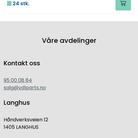
24 stk.
Våre avdelinger
Kontakt oss
95 00 08 84
salg@vdlparts.no
Langhus
Håndverksveien 12
1405 LANGHUS