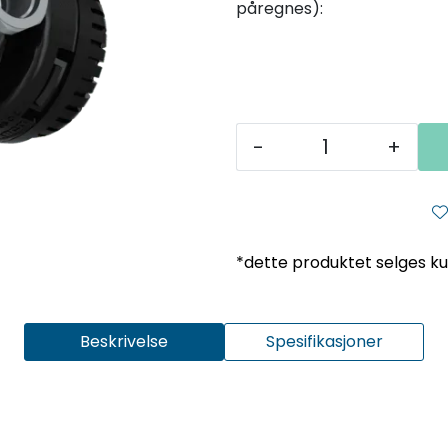
påregnes):
-
+
*dette produktet selges kun 
Beskrivelse
Spesifikasjoner