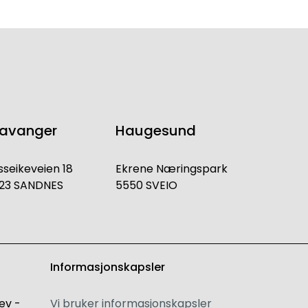
tavanger
Haugesund
sseikeveien 18
Ekrene Næringspark
23 SANDNES
5550 SVEIO
Informasjonskapsler
ev -
Vi bruker informasjonskapsler