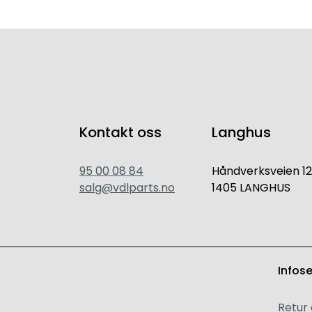
Kontakt oss
Langhus
95 00 08 84
Håndverksveien 12
salg@vdlparts.no
1405 LANGHUS
Infos
Retur