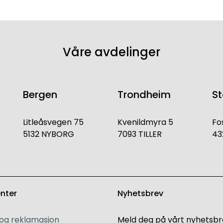
Våre avdelinger
Bergen
Trondheim
S
Litleåsvegen 75
Kvenildmyra 5
Fo
5132 NYBORG
7093 TILLER
43
enter
Nyhetsbrev
 og reklamasjon
Meld deg på vårt nyhetsbr