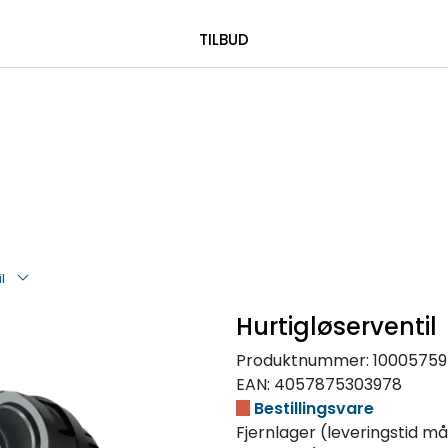
|
 00 08 84
TILBUD
l
Hurtigløserventil
Produktnummer:
10005759
EAN:
4057875303978
Bestillingsvare
Fjernlager (leveringstid må