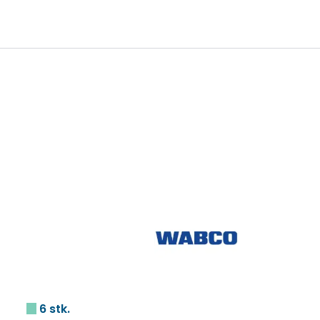
0
Infosenter
Favoritter
Logg inn
6 stk.