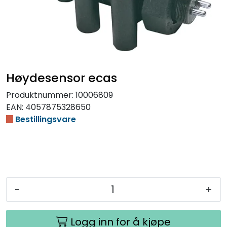
Høydesensor ecas
Produktnummer:
10006809
EAN:
4057875328650
Bestillingsvare
-
+
Logg inn for å kjøpe