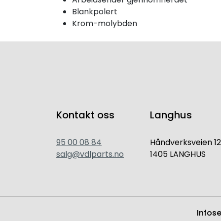
Blankpolert
Krom-molybden
Kontakt oss
Langhus
95 00 08 84
Håndverksveien 12
salg@vdlparts.no
1405 LANGHUS
Infos