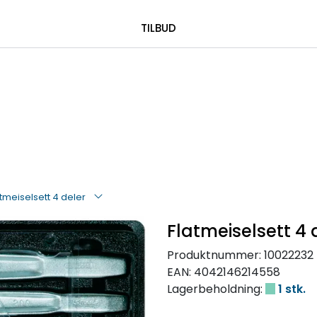
|
 00 08 84
TILBUD
atmeiselsett 4 deler
Flatmeiselsett 4 
Produktnummer:
10022232
EAN:
4042146214558
Lagerbeholdning:
1 stk.