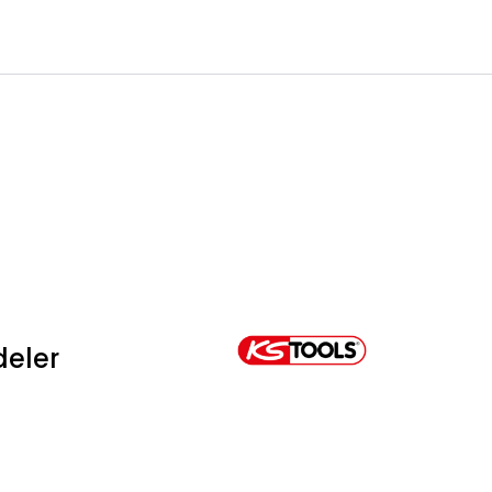
0
Infosenter
Favoritter
Logg inn
deler