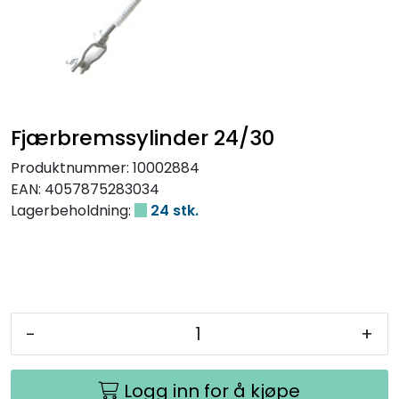
Fjærbremssylinder 24/30
Produktnummer:
10002884
EAN:
4057875283034
Lagerbeholdning:
24 stk.
-
+
Logg inn for å kjøpe