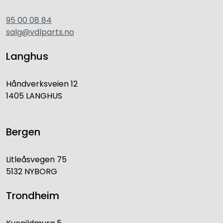
95 00 08 84
salg@vdlparts.no
Langhus
Håndverksveien 12
1405 LANGHUS
Bergen
Litleåsvegen 75
5132 NYBORG
Trondheim