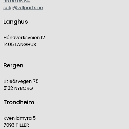
95 00 08 84
salg@vdlparts.no
Langhus
Håndverksveien 12
1405 LANGHUS
Bergen
Litleåsvegen 75
5132 NYBORG
Trondheim
Kvenildmyra 5
7093 TILLER