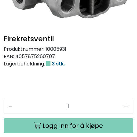
Firekretsventil
Produktnummer:
10005931
EAN:
4057875260707
Lagerbeholdning:
3 stk.
-
+
Logg inn for å kjøpe