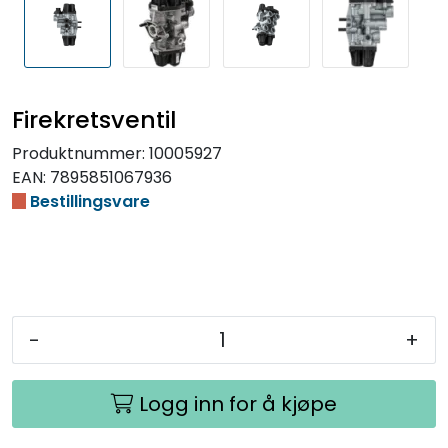
Firekretsventil
Produktnummer:
10005927
EAN:
7895851067936
Bestillingsvare
-
+
Logg inn for å kjøpe