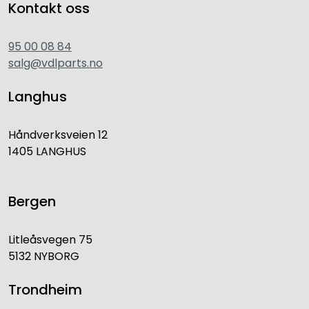
Kontakt oss
95 00 08 84
salg@vdlparts.no
Langhus
Håndverksveien 12
1405 LANGHUS
Bergen
Litleåsvegen 75
5132 NYBORG
Trondheim