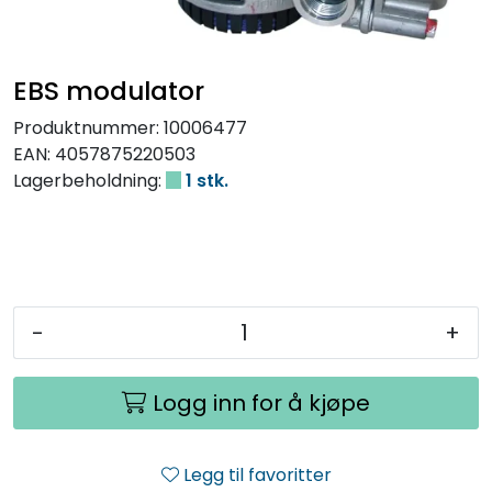
EBS modulator
Produktnummer:
10006477
EAN:
4057875220503
Lagerbeholdning:
1 stk.
-
+
Logg inn for å kjøpe
Legg til favoritter