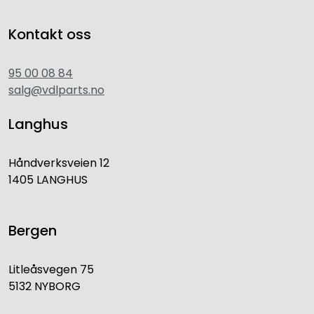
Kontakt oss
95 00 08 84
salg@vdlparts.no
Langhus
Håndverksveien 12
1405 LANGHUS
Bergen
Litleåsvegen 75
5132 NYBORG