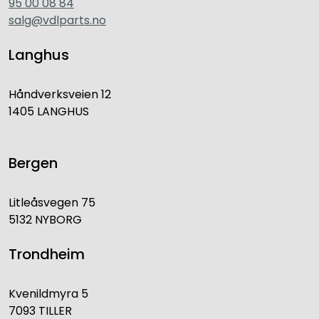
95 00 08 84
salg@vdlparts.no
Langhus
Håndverksveien 12
1405 LANGHUS
Bergen
Litleåsvegen 75
5132 NYBORG
Trondheim
Kvenildmyra 5
7093 TILLER