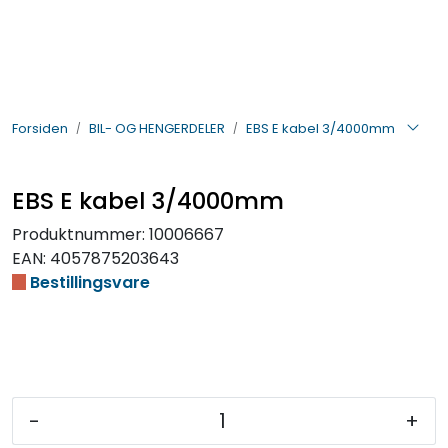
Skip to main content
BIL- OG HENGERDELER
Forsiden
BIL- OG HENGERDELER
EBS E kabel 3/4000mm
ELEKTRISK
VERKTØY OG REKVISITA
EBS E kabel 3/4000mm
Produktnummer:
10006667
PÅBYGG OG CHASSIS
EAN:
4057875203643
Bestillingsvare
SIKKERHET
KONTAKT OSS
TILBUD
-
+