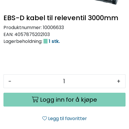
EBS-D kabel til releventil 3000mm
Produktnummer:
10006633
EAN:
4057875202103
Lagerbeholdning:
1 stk.
-
+
Logg inn for å kjøpe
Legg til favoritter