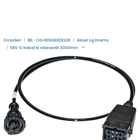
Skip to main content
BIL- OG HENGERDELER
Forsiden
BIL- OG HENGERDELER
Aksel og brems
ELEKTRISK
EBS-D kabel til releventil 3000mm
VERKTØY OG REKVISITA
PÅBYGG OG CHASSIS
SIKKERHET
KONTAKT OSS
TILBUD