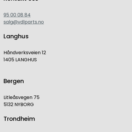
95 00 08 84
salg@vdlparts.no
Langhus
Håndverksveien 12
1405 LANGHUS
Bergen
Litleåsvegen 75
5132 NYBORG
Trondheim