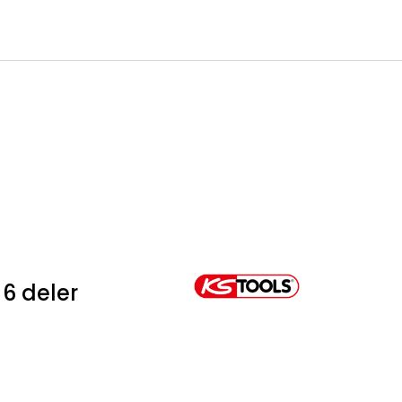
0
Infosenter
Favoritter
Logg inn
 6 deler