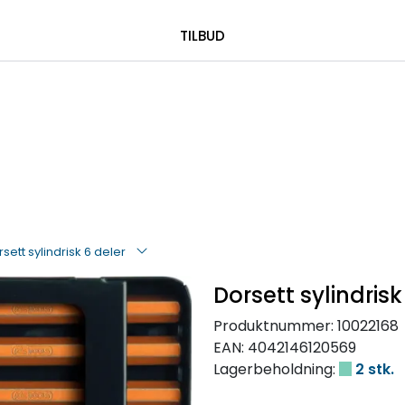
|
 00 08 84
TILBUD
sett sylindrisk 6 deler
Dorsett sylindrisk
Produktnummer:
10022168
EAN:
4042146120569
Lagerbeholdning:
2 stk.