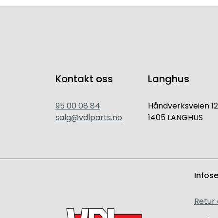
Kontakt oss
Langhus
95 00 08 84
Håndverksveien 12
salg@vdlparts.no
1405 LANGHUS
Infos
Retur