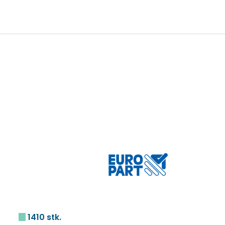
0
Infosenter
Favoritter
Logg inn
1410 stk.