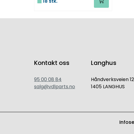
18 stk.
Kontakt oss
Langhus
95 00 08 84
Håndverksveien 12
salg@vdlparts.no
1405 LANGHUS
Infos