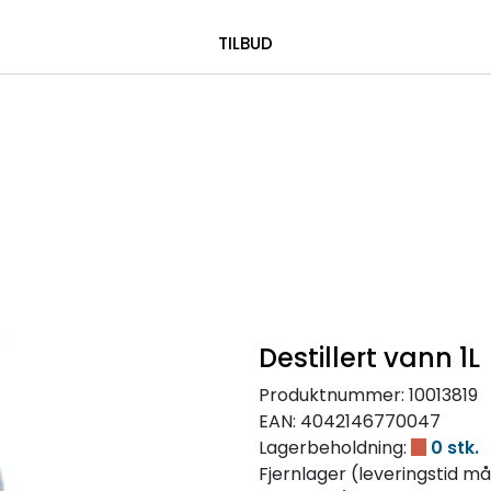
|
 00 08 84
TILBUD
Destillert vann 1L
Produktnummer:
10013819
EAN:
4042146770047
Lagerbeholdning:
0 stk.
Fjernlager (leveringstid må