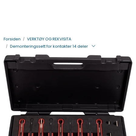
Skip to main content
BIL- OG HENGERDELER
Forsiden
VERKTØY OG REKVISITA
ELEKTRISK
Demonteringssett for kontakter 14 deler
VERKTØY OG REKVISITA
PÅBYGG OG CHASSIS
SIKKERHET
KONTAKT OSS
TILBUD