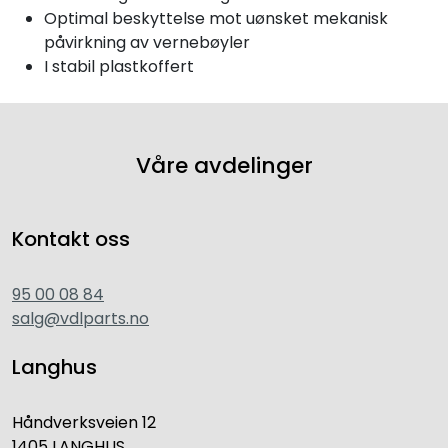
Optimal beskyttelse mot uønsket mekanisk
påvirkning av vernebøyler
I stabil plastkoffert
Våre avdelinger
Kontakt oss
95 00 08 84
salg@vdlparts.no
Langhus
Håndverksveien 12
1405 LANGHUS