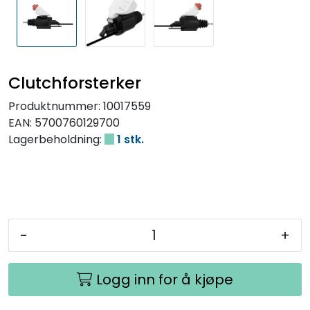
Clutchforsterker
Produktnummer:
10017559
EAN:
5700760129700
Lagerbeholdning:
1 stk.
-
+
Logg inn for å kjøpe