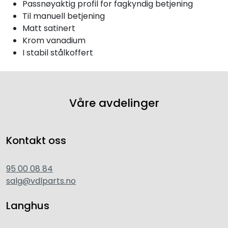
Passnøyaktig profil for fagkyndig betjening
Til manuell betjening
Matt satinert
Krom vanadium
I stabil stålkoffert
Våre avdelinger
Kontakt oss
95 00 08 84
salg@vdlparts.no
Langhus