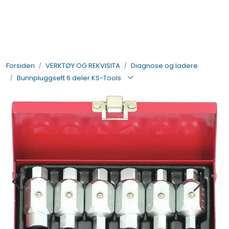
Skip to main content
BIL- OG HENGERDELER
Forsiden
VERKTØY OG REKVISITA
Diagnose og ladere
ELEKTRISK
Bunnpluggsett 6 deler KS-Tools
VERKTØY OG REKVISITA
PÅBYGG OG CHASSIS
SIKKERHET
KONTAKT OSS
TILBUD