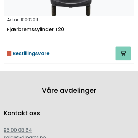
Art.nr: 10002011
Fjærbremssylinder T20
Bestillingsvare
Våre avdelinger
Kontakt oss
95 00 08 84
salg@vdlparts.no