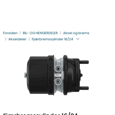
Skip to main content
BIL- OG HENGERDELER
Forsiden
BIL- OG HENGERDELER
Aksel og brems
ELEKTRISK
Akseldeler
Fjærbremssylinder 16/24
VERKTØY OG REKVISITA
PÅBYGG OG CHASSIS
SIKKERHET
KONTAKT OSS
TILBUD