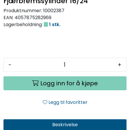
Fjærbremssylinder 16/24
Produktnummer:
10002387
EAN:
4057875282969
Lagerbeholdning:
1 stk.
-
+
Logg inn for å kjøpe
Legg til favoritter
Beskrivelse