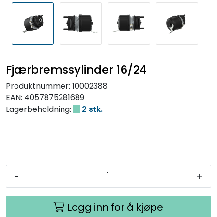
Fjærbremssylinder 16/24
Produktnummer:
10002388
EAN:
4057875281689
Lagerbeholdning:
2 stk.
-
+
Logg inn for å kjøpe