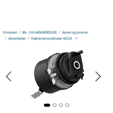
Skip to main content
BIL- OG HENGERDELER
Forsiden
BIL- OG HENGERDELER
Aksel og brems
ELEKTRISK
Akseldeler
Fjærbremssylinder 16/24
VERKTØY OG REKVISITA
PÅBYGG OG CHASSIS
SIKKERHET
KONTAKT OSS
TILBUD