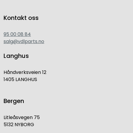
Kontakt oss
95 00 08 84
salg@vdlparts.no
Langhus
Håndverksveien 12
1405 LANGHUS
Bergen
Litleåsvegen 75
5132 NYBORG