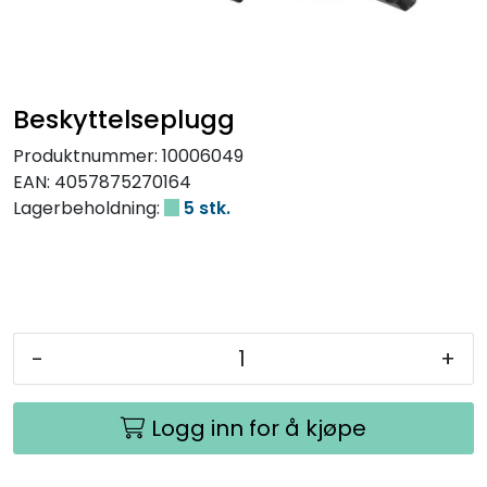
Beskyttelseplugg
Produktnummer:
10006049
EAN:
4057875270164
Lagerbeholdning:
5 stk.
-
+
Logg inn for å kjøpe