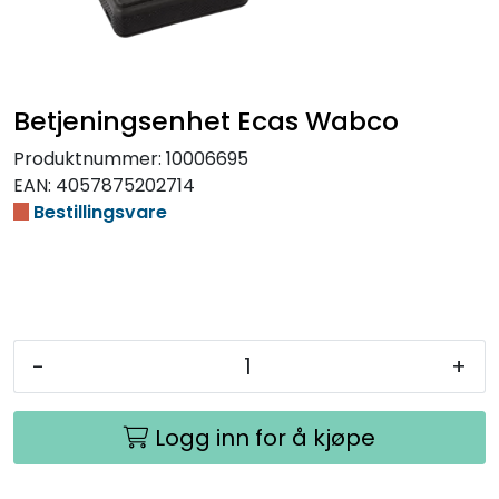
Betjeningsenhet Ecas Wabco
Produktnummer:
10006695
EAN:
4057875202714
Bestillingsvare
-
+
Logg inn for å kjøpe