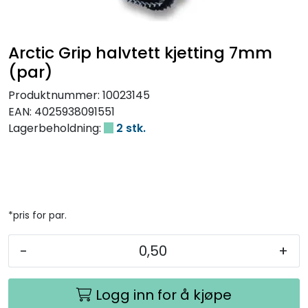
Arctic Grip halvtett kjetting 7mm
(par)
Produktnummer:
10023145
EAN:
4025938091551
Lagerbeholdning:
2 stk.
*pris for par.
-
+
Logg inn for å kjøpe