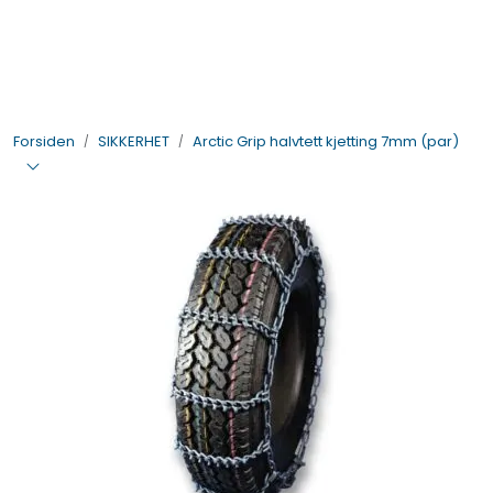
Skip to main content
BIL- OG HENGERDELER
Forsiden
SIKKERHET
Arctic Grip halvtett kjetting 7mm (par)
ELEKTRISK
VERKTØY OG REKVISITA
PÅBYGG OG CHASSIS
SIKKERHET
KONTAKT OSS
TILBUD