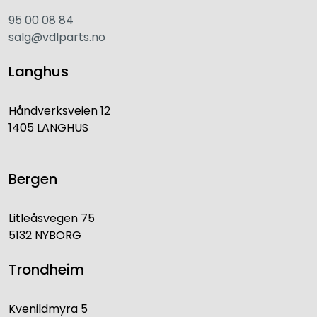
95 00 08 84
salg@vdlparts.no
Langhus
Håndverksveien 12
1405 LANGHUS
Bergen
Litleåsvegen 75
5132 NYBORG
Trondheim
Kvenildmyra 5